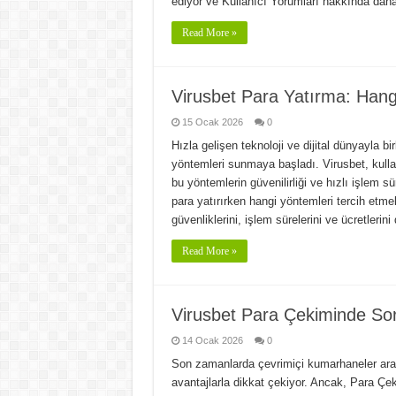
ediyor ve Kullanıcı Yorumları hakkında dah
Read More »
Virusbet Para Yatırma: Hang
15 Ocak 2026
0
Hızla gelişen teknoloji ve dijital dünyayla b
yöntemleri sunmaya başladı. Virusbet, kullan
bu yöntemlerin güvenilirliği ve hızlı işlem 
para yatırırken hangi yöntemleri tercih etme
güvenliklerini, işlem sürelerini ve ücretlerini
Read More »
Virusbet Para Çekiminde So
14 Ocak 2026
0
Son zamanlarda çevrimiçi kumarhaneler aras
avantajlarla dikkat çekiyor. Ancak, Para Çek