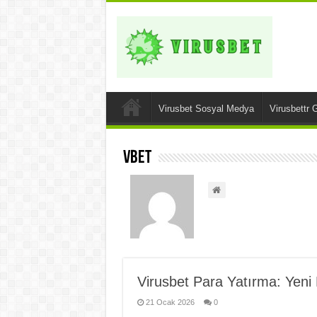
Virusbet Sosyal Medya
Virusbettr G
vbet
Virusbet Para Yatırma: Yeni 
21 Ocak 2026
0