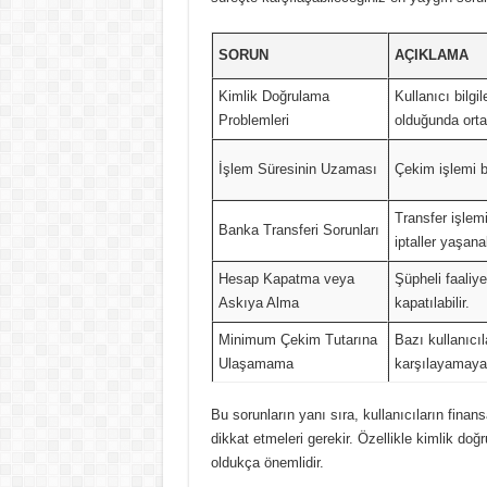
SORUN
AÇIKLAMA
Kimlik Doğrulama
Kullanıcı bilgi
Problemleri
olduğunda orta
İşlem Süresinin Uzaması
Çekim işlemi b
Transfer işlem
Banka Transferi Sorunları
iptaller yaşanab
Hesap Kapatma veya
Şüpheli faaliy
Askıya Alma
kapatılabilir.
Minimum Çekim Tutarına
Bazı kullanıcı
Ulaşamama
karşılayamayabi
Bu sorunların yanı sıra, kullanıcıların finans
dikkat etmeleri gerekir. Özellikle kimlik do
oldukça önemlidir.