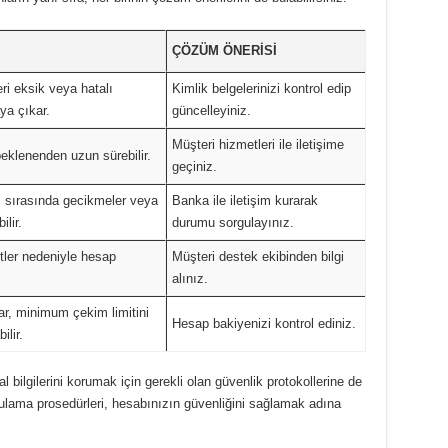
ÇÖZÜM ÖNERISI
leri eksik veya hatalı
Kimlik belgelerinizi kontrol edip
ya çıkar.
güncelleyiniz.
Müşteri hizmetleri ile iletişime
eklenenden uzun sürebilir.
geçiniz.
i sırasında gecikmeler veya
Banka ile iletişim kurarak
ilir.
durumu sorgulayınız.
etler nedeniyle hesap
Müşteri destek ekibinden bilgi
alınız.
lar, minimum çekim limitini
Hesap bakiyenizi kontrol ediniz.
lir.
al bilgilerini korumak için gerekli olan güvenlik protokollerine de
ğrulama prosedürleri, hesabınızın güvenliğini sağlamak adına