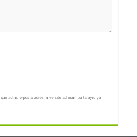
için adım, e-posta adresim ve site adresim bu tarayıcıya