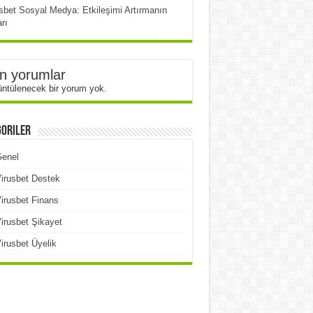
sbet Sosyal Medya: Etkileşimi Artırmanın
arı
n yorumlar
ntülenecek bir yorum yok.
goriler
Genel
irusbet Destek
irusbet Finans
irusbet Şikayet
irusbet Üyelik