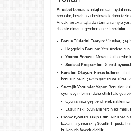
Virusbet bonus
avantajlarından faydalanmak,
bonuslar, hesabınızı besleyerek daha fazla
Ancak, bu avantajlardan tam anlamıyla yararl
dikkate almanız gereken önemli noktalar:
Bonus Türlerini Tanıyın
: Virusbet, çeşit
Hoşgeldin Bonusu
: Yeni üyelere sunu
Yatırım Bonusu
: Mevcut kullanıcılar i
Sadakat Programları
: Sürekli oyuncul
Kuralları Okuyun
: Bonus kullanımı ile il
bonusun belirli çevrim şartları ve süresi v
Stratejik Yatırımlar Yapın
: Bonusları kul
oyun seçimlerinizi daha etkili hale getirebil
Oyunlarınızı çeşitlendirerek risklerinizi
Düşük riskli oyunların tercih edilmesi,
Promosyonları Takip Edin
: Virusbet’i
kazanma şansınızı yükseltir. E-posta bü
bu konuda faydalı olabilir.