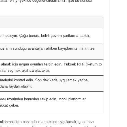
ları en iyi şekilde değerlendirebilirsiniz. İşte bu konuda
e inceleyin. Çoğu bonus, belirli çevrim şartlarına tabidir.
nusların sunduğu avantajları alırken kayıplarınızı minimize
ı almak için uygun oyunları tercih edin. Yüksek RTP (Return to
nlar seçmek akıllıca olacaktır.
 sürelerini kontrol edin. Son dakikada uygulamak yerine,
aha faydalı olabilir.
ası üzerinden bonusları takip edin. Mobil platformlar
dikkat çeker.
kullanmak için bahsedilen stratejileri uygulamak, şansınızı