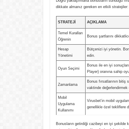
Doğru yaklaşımlarla bonusların sunduğu fırsat
dikkate almanız gereken en etkili stratejiler:
STRATEJI
AÇIKLAMA
Temel Kuralları
Bonus şartlarını dikkatlic
Öğrenin
Hesap
Bütçenizi iyi yönetin. Bo
Yönetimi
edin.
Bonus ile en iyi sonuçlar
Oyun Seçimi
Player) oranına sahip oyu
Bonus fırsatlarının bitiş
Zamanlama
vaktinde değerlendirmek d
Mobil
Virusbet’in mobil uygulam
Uygulama
genellikle özel tekliflere 
Kullanımı
Bonusların getirdiği cazibeyi en iyi şekilde 