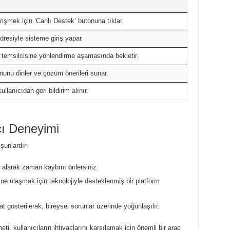
rişmek için ‘Canlı Destek’ butonuna tıklar.
dresiyle sisteme giriş yapar.
 temsilcisine yönlendirme aşamasında bekletir.
ununu dinler ve çözüm önerileri sunar.
lanıcıdan geri bildirim alınır.
cı Deneyimi
şunlardır:
alarak zaman kaybını önlersiniz.
e ulaşmak için teknolojiyle desteklenmiş bir platform
t gösterilerek, bireysel sorunlar üzerinde yoğunlaşılır.
ti, kullanıcıların ihtiyaçlarını karşılamak için önemli bir araç