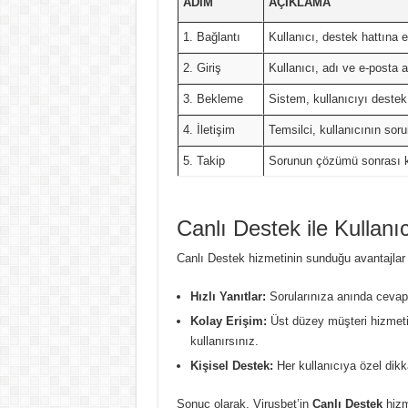
ADIM
AÇIKLAMA
1. Bağlantı
Kullanıcı, destek hattına e
2. Giriş
Kullanıcı, adı ve e-posta a
3. Bekleme
Sistem, kullanıcıyı destek
4. İletişim
Temsilci, kullanıcının sor
5. Takip
Sorunun çözümü sonrası kul
Canlı Destek ile Kullanı
Canlı Destek hizmetinin sunduğu avantajlar 
Hızlı Yanıtlar:
Sorularınıza anında cevap 
Kolay Erişim:
Üst düzey müşteri hizmetin
kullanırsınız.
Kişisel Destek:
Her kullanıcıya özel dikka
Sonuç olarak, Virusbet’in
Canlı Destek
hizme