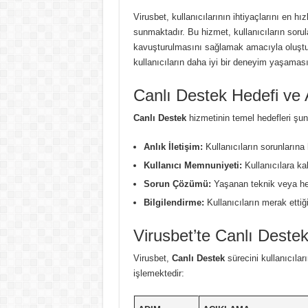
Virusbet, kullanıcılarının ihtiyaçlarını en hız
sunmaktadır. Bu hizmet, kullanıcıların sorul
kavuşturulmasını sağlamak amacıyla oluştur
kullanıcıların daha iyi bir deneyim yaşaması
Canlı Destek Hedefi ve 
Canlı Destek
hizmetinin temel hedefleri şunl
Anlık İletişim:
Kullanıcıların sorunlarına
Kullanıcı Memnuniyeti:
Kullanıcılara ka
Sorun Çözümü:
Yaşanan teknik veya hesa
Bilgilendirme:
Kullanıcıların merak ettiğ
Virusbet’te Canlı Destek
Virusbet,
Canlı Destek
sürecini kullanıcılar
işlemektedir: