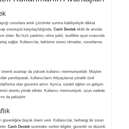
ek
ılaştığı sorunlara anlık çözümler sunma kabiliyetiyle dikkat
sap sorunuyla karşılaşıldığında,
Canlı Destek
ekibi ile anında
nı önler. Bu hızlı yardımcı olma şekli, özellikle oyun sırasında
ntaj sağlar. Kullanıcılar, bekleme süresi olmadan, sorunlarına
.
r önemli avantajı da yüksek kullanıcı memnuniyetidir. Müşteri
kilde yanıtlayarak, kullanıcıların ihtiyaçlarına yönelik özel
latforma olan güvenini artırır. Ayrıca, sürekli eğitim ve gelişim
eyimini olumlu yönde etkiler. Kullanıcı memnuniyeti, uzun vadede
nı da pekiştirir.
flık
nin güvenliğine büyük önem verir. Kullanıcılar, herhangi bir sorun
rler.
Canlı Destek
üzerinden verilen bilgiler, güvenilir ve düzenli