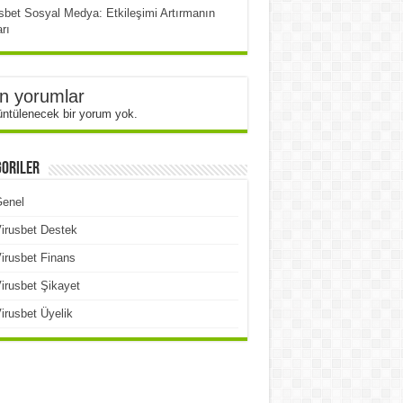
sbet Sosyal Medya: Etkileşimi Artırmanın
arı
n yorumlar
ntülenecek bir yorum yok.
goriler
Genel
irusbet Destek
irusbet Finans
irusbet Şikayet
irusbet Üyelik