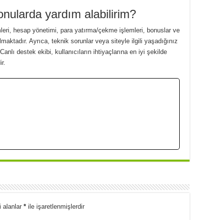
onularda yardım alabilirim?
mleri, hesap yönetimi, para yatırma/çekme işlemleri, bonuslar ve
aktadır. Ayrıca, teknik sorunlar veya siteyle ilgili yaşadığınız
anlı destek ekibi, kullanıcıların ihtiyaçlarına en iyi şekilde
r.
i alanlar
*
ile işaretlenmişlerdir