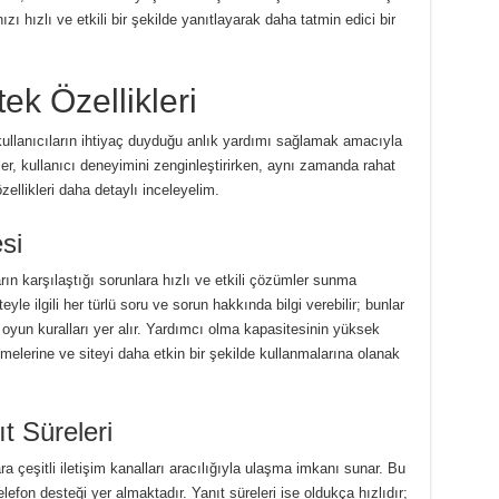
zı hızlı ve etkili bir şekilde yanıtlayarak daha tatmin edici bir
ek Özellikleri
ullanıcıların ihtiyaç duyduğu anlık yardımı sağlamak amacıyla
ikler, kullanıcı deneyimini zenginleştirirken, aynı zamanda rahat
özellikleri daha detaylı inceleyelim.
si
rın karşılaştığı sorunlara hızlı ve etkili çözümler sunma
teyle ilgili her türlü soru ve sorun hakkında bilgi verebilir; bunlar
oyun kuralları yer alır. Yardımcı olma kapasitesinin yüksek
zmelerine ve siteyi daha etkin bir şekilde kullanmalarına olanak
ıt Süreleri
ra çeşitli iletişim kanalları aracılığıyla ulaşma imkanı sunar. Bu
lefon desteği yer almaktadır. Yanıt süreleri ise oldukça hızlıdır;