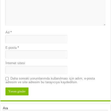
Ad
*
E-posta
*
İnternet sitesi
Daha sonraki yorumlarımda kullanılması için adım, e-posta
adresim ve site adresim bu tarayıcıya kaydedilsin.
Ara