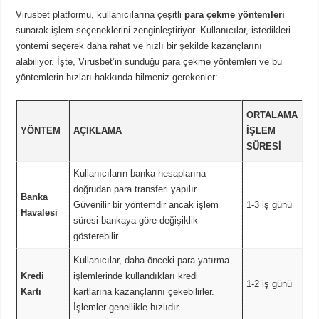
Virusbet platformu, kullanıcılarına çeşitli
para çekme yöntemleri
sunarak işlem seçeneklerini zenginleştiriyor. Kullanıcılar, istedikleri
yöntemi seçerek daha rahat ve hızlı bir şekilde kazançlarını
alabiliyor. İşte, Virusbet’in sunduğu para çekme yöntemleri ve bu
yöntemlerin hızları hakkında bilmeniz gerekenler:
ORTALAMA
YÖNTEM
AÇIKLAMA
İŞLEM
SÜRESI
Kullanıcıların banka hesaplarına
doğrudan para transferi yapılır.
Banka
Güvenilir bir yöntemdir ancak işlem
1-3 iş günü
Havalesi
süresi bankaya göre değişiklik
gösterebilir.
Kullanıcılar, daha önceki para yatırma
Kredi
işlemlerinde kullandıkları kredi
1-2 iş günü
Kartı
kartlarına kazançlarını çekebilirler.
İşlemler genellikle hızlıdır.