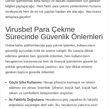
çekme işlemlerinde daha bilinçli ve dikkatli olabilmeleri için gereken
bilgileri paylaşacağız. Hem farklı para çekme yöntemlerinin hızlarını
inceleyecek hem de en sık yapılan hataları ele alacağız. Hazırsanız,
detaylara geçelim!
Virusbet Para Çekme
Sürecinde Güvenlik Önlemleri
Online bahis platformlarında para çekme işlemleri, kullanıcıların
güvenliği açısından kritik bir öneme sahiptir. Bu süreçte dikkat
edilmesi gereken bazı güvenlik önlemleri, hem kullanıcıların
hesaplarının korunmasına hem de finansal işlemlerinin güvenli bir
şekilde gerçekleştirilmesine yardımcı olur. İşte dikkat etmeniz
gereken başlıca güvenlik önlemleri:
Güçlü Şifre Kullanımı:
Hesap şifrenizin karmaşık ve tahmin
edilmesi zor olması önemlidir. Şifrenizi; büyük harf, küçük harf,
rakam ve sembollerin birleşiminden oluşturun.
İki Faktörlü Doğrulama:
Hesabınıza giriş yaparken iki faktörlü
doğrulama seçeneğini aktif edin. Bu, hesabınıza yalnızca sizin