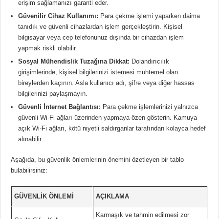
erişim sağlamanızı garanti eder.
Güvenilir Cihaz Kullanımı:
Para çekme işlemi yaparken daima
tanıdık ve güvenli cihazlardan işlem gerçekleştirin. Kişisel
bilgisayar veya cep telefonunuz dışında bir cihazdan işlem
yapmak riskli olabilir.
Sosyal Mühendislik Tuzağına Dikkat:
Dolandırıcılık
girişimlerinde, kişisel bilgilerinizi istemesi muhtemel olan
bireylerden kaçının. Asla kullanıcı adı, şifre veya diğer hassas
bilgilerinizi paylaşmayın.
Güvenli İnternet Bağlantısı:
Para çekme işlemlerinizi yalnızca
güvenli Wi-Fi ağları üzerinden yapmaya özen gösterin. Kamuya
açık Wi-Fi ağları, kötü niyetli saldırganlar tarafından kolayca hedef
alınabilir.
Aşağıda, bu güvenlik önlemlerinin önemini özetleyen bir tablo
bulabilirsiniz:
GÜVENLIK ÖNLEMI
AÇIKLAMA
Karmaşık ve tahmin edilmesi zor