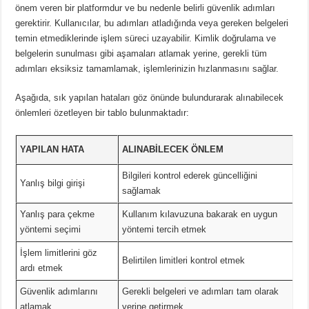
önem veren bir platformdur ve bu nedenle belirli güvenlik adımları
gerektirir. Kullanıcılar, bu adımları atladığında veya gereken belgeleri
temin etmediklerinde işlem süreci uzayabilir. Kimlik doğrulama ve
belgelerin sunulması gibi aşamaları atlamak yerine, gerekli tüm
adımları eksiksiz tamamlamak, işlemlerinizin hızlanmasını sağlar.
Aşağıda, sık yapılan hataları göz önünde bulundurarak alınabilecek
önlemleri özetleyen bir tablo bulunmaktadır:
YAPILAN HATA
ALINABILECEK ÖNLEM
Bilgileri kontrol ederek güncelliğini
Yanlış bilgi girişi
sağlamak
Yanlış para çekme
Kullanım kılavuzuna bakarak en uygun
yöntemi seçimi
yöntemi tercih etmek
İşlem limitlerini göz
Belirtilen limitleri kontrol etmek
ardı etmek
Güvenlik adımlarını
Gerekli belgeleri ve adımları tam olarak
atlamak
yerine getirmek