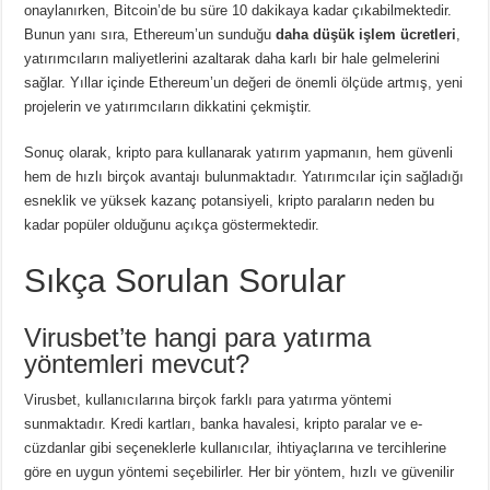
onaylanırken, Bitcoin’de bu süre 10 dakikaya kadar çıkabilmektedir.
Bunun yanı sıra, Ethereum’un sunduğu
daha düşük işlem ücretleri
,
yatırımcıların maliyetlerini azaltarak daha karlı bir hale gelmelerini
sağlar. Yıllar içinde Ethereum’un değeri de önemli ölçüde artmış, yeni
projelerin ve yatırımcıların dikkatini çekmiştir.
Sonuç olarak, kripto para kullanarak yatırım yapmanın, hem güvenli
hem de hızlı birçok avantajı bulunmaktadır. Yatırımcılar için sağladığı
esneklik ve yüksek kazanç potansiyeli, kripto paraların neden bu
kadar popüler olduğunu açıkça göstermektedir.
Sıkça Sorulan Sorular
Virusbet’te hangi para yatırma
yöntemleri mevcut?
Virusbet, kullanıcılarına birçok farklı para yatırma yöntemi
sunmaktadır. Kredi kartları, banka havalesi, kripto paralar ve e-
cüzdanlar gibi seçeneklerle kullanıcılar, ihtiyaçlarına ve tercihlerine
göre en uygun yöntemi seçebilirler. Her bir yöntem, hızlı ve güvenilir