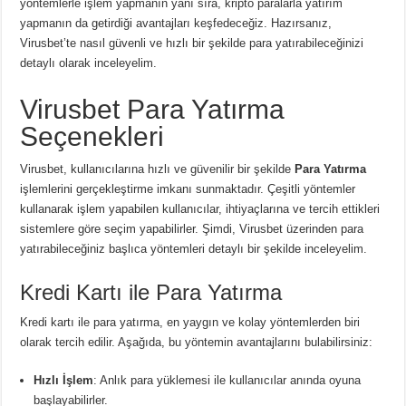
yöntemlerle işlem yapmanın yanı sıra, kripto paralarla yatırım
yapmanın da getirdiği avantajları keşfedeceğiz. Hazırsanız,
Virusbet’te nasıl güvenli ve hızlı bir şekilde para yatırabileceğinizi
detaylı olarak inceleyelim.
Virusbet Para Yatırma
Seçenekleri
Virusbet, kullanıcılarına hızlı ve güvenilir bir şekilde
Para Yatırma
işlemlerini gerçekleştirme imkanı sunmaktadır. Çeşitli yöntemler
kullanarak işlem yapabilen kullanıcılar, ihtiyaçlarına ve tercih ettikleri
sistemlere göre seçim yapabilirler. Şimdi, Virusbet üzerinden para
yatırabileceğiniz başlıca yöntemleri detaylı bir şekilde inceleyelim.
Kredi Kartı ile Para Yatırma
Kredi kartı ile para yatırma, en yaygın ve kolay yöntemlerden biri
olarak tercih edilir. Aşağıda, bu yöntemin avantajlarını bulabilirsiniz:
Hızlı İşlem
: Anlık para yüklemesi ile kullanıcılar anında oyuna
başlayabilirler.