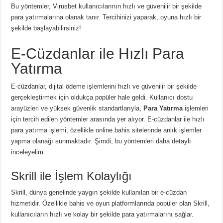
Bu yöntemler, Virusbet kullanıcılarının hızlı ve güvenilir bir şekilde
para yatırmalarına olanak tanır. Tercihinizi yaparak, oyuna hızlı bir
şekilde başlayabilirsiniz!
E-Cüzdanlar ile Hızlı Para
Yatırma
E-cüzdanlar, dijital ödeme işlemlerini hızlı ve güvenilir bir şekilde
gerçekleştirmek için oldukça popüler hale geldi. Kullanıcı dostu
arayüzleri ve yüksek güvenlik standartlarıyla,
Para Yatırma
işlemleri
için tercih edilen yöntemler arasında yer alıyor. E-cüzdanlar ile hızlı
para yatırma işlemi, özellikle online bahis sitelerinde anlık işlemler
yapma olanağı sunmaktadır. Şimdi, bu yöntemleri daha detaylı
inceleyelim.
Skrill ile İşlem Kolaylığı
Skrill, dünya genelinde yaygın şekilde kullanılan bir e-cüzdan
hizmetidir. Özellikle bahis ve oyun platformlarında popüler olan Skrill,
kullanıcıların hızlı ve kolay bir şekilde para yatırmalarını sağlar.