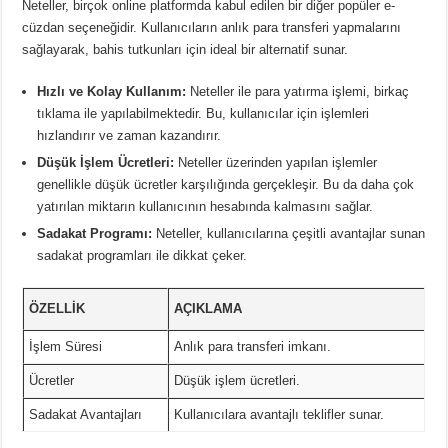
Neteller, birçok online platformda kabul edilen bir diğer popüler e-
cüzdan seçeneğidir. Kullanıcıların anlık para transferi yapmalarını
sağlayarak, bahis tutkunları için ideal bir alternatif sunar.
Hızlı ve Kolay Kullanım:
Neteller ile para yatırma işlemi, birkaç
tıklama ile yapılabilmektedir. Bu, kullanıcılar için işlemleri
hızlandırır ve zaman kazandırır.
Düşük İşlem Ücretleri:
Neteller üzerinden yapılan işlemler
genellikle düşük ücretler karşılığında gerçekleşir. Bu da daha çok
yatırılan miktarın kullanıcının hesabında kalmasını sağlar.
Sadakat Programı:
Neteller, kullanıcılarına çeşitli avantajlar sunan
sadakat programları ile dikkat çeker.
ÖZELLIK
AÇIKLAMA
İşlem Süresi
Anlık para transferi imkanı.
Ücretler
Düşük işlem ücretleri.
Sadakat Avantajları
Kullanıcılara avantajlı teklifler sunar.