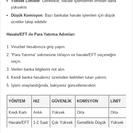
Yüksek Limitler
: Genellikle, havale işlemlerinin limitleri daha
yüksektir.
Düşük Komisyon
: Bazı bankalar havale işlemleri için düşük
ücretler talep edebilir.
Havale/EFT ile Para Yatırma Adımları
:
Virusbet hesabınıza giriş yapın.
“Para Yatırma” sekmesine tıklayın ve havale/EFT seçeneğini
seçin.
Verilen banka bilgilerini not alın.
Kendi banka hesabınız üzerinden belirtilen tutarı yatırın.
İşlem onaylandığında, bakiyeniz güncellenecektir.
YÖNTEM
HIZ
GÜVENLIK
KOMISYON
LIMIT
Kredi Kartı
Anlık
Yüksek
Orta
Orta
Havale/EFT
1-2 Saat
Çok Yüksek
Genellikle Düşük
Yüksek