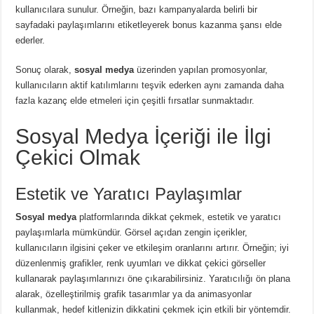
kullanıcılara sunulur. Örneğin, bazı kampanyalarda belirli bir
sayfadaki paylaşımlarını etiketleyerek bonus kazanma şansı elde
ederler.
Sonuç olarak,
sosyal medya
üzerinden yapılan promosyonlar,
kullanıcıların aktif katılımlarını teşvik ederken aynı zamanda daha
fazla kazanç elde etmeleri için çeşitli fırsatlar sunmaktadır.
Sosyal Medya İçeriği ile İlgi
Çekici Olmak
Estetik ve Yaratıcı Paylaşımlar
Sosyal medya
platformlarında dikkat çekmek, estetik ve yaratıcı
paylaşımlarla mümkündür. Görsel açıdan zengin içerikler,
kullanıcıların ilgisini çeker ve etkileşim oranlarını artırır. Örneğin; iyi
düzenlenmiş grafikler, renk uyumları ve dikkat çekici görseller
kullanarak paylaşımlarınızı öne çıkarabilirsiniz. Yaratıcılığı ön plana
alarak, özelleştirilmiş grafik tasarımlar ya da animasyonlar
kullanmak, hedef kitlenizin dikkatini çekmek için etkili bir yöntemdir.