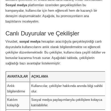
Sosyal medya
platformları üzerinden gerçekleştirilen bu
kampanyalar, kullanıcılar için hem eğlenceli hem de kazançlı bir
deneyim oluşturmaktadır. Aşağıda, bu promosyonların ana
başlıklarını inceleyelim.
Canlı Duyurular ve Çekilişler
Virusbet,
sosyal medya
hesapları aracılığıyla gerçekleştirdiği canlı
duyurularla kullanıcılarını anlık olarak bilgilendirmekte ve eğlenceli
çekilişler düzenlemektedir. Bu çekilişler, kullanıcılara çeşitli ödüller ve
bonuslar kazanma fırsatı sunar. Aşağıdaki tabloda, çekilişlerin
sağladığı bazı avantajlar listelenmiştir:
AVANTAJLAR
AÇIKLAMA
Anlık
Kullanıcılar, çekilişler hakkında anında bilgi sahibi
bilgilendirme
olur.
Katılım
Sosyal medya paylaşımlarıyla çekilişlere kolayca
kolaylığı
katılabilirler.