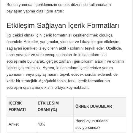
Bunun yanında, içeriklerinizin estetik düzeni de kullanıcıların
paylaşım yapma olasılığını artırır.
Etkileşim Sağlayan İçerik Formatları
İlgi çekici olmak için içerik formatınızı çeşitlendirmek oldukça
önemlidir. Anketler, yarışmalar, videolar ve hikayeler gibi etkileşim
sağlayan içerikler, izleyicilerin aktif katılımını teşvik eder. Özellikle,
canlı yayınlar ve soru-cevap seansları ile kullanıcılarınızla
etkileşimde bulunarak, gerçek zamanlı geri bildirim alabilir ve onların
ilgisini çekebilirsiniz. Ayrıca, kullanıcıların içeriklerinize yorum
yapmasını veya paylaşmasını teşvik edecek sorular eklemek de
kritik bir stratejidir. Aşağıdaki tablo, farklı içerik formatlarının
etkileşim oranlarına etkisini ortaya koymaktadır:
İÇERIK
ETKILEŞIM
ÖRNEK DURUMLAR
FORMATI
ORANI (%)
Hangi oyun türlerini
Anket
40%
seviyorsunuz?