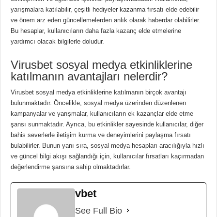
yarışmalara katılabilir, çeşitli hediyeler kazanma fırsatı elde edebilir
ve önem arz eden güncellemelerden anlık olarak haberdar olabilirler.
Bu hesaplar, kullanıcıların daha fazla kazanç elde etmelerine
yardımcı olacak bilgilerle doludur.
Virusbet sosyal medya etkinliklerine
katılmanın avantajları nelerdir?
Virusbet sosyal medya etkinliklerine katılmanın birçok avantajı
bulunmaktadır. Öncelikle, sosyal medya üzerinden düzenlenen
kampanyalar ve yarışmalar, kullanıcıların ek kazançlar elde etme
şansı sunmaktadır. Ayrıca, bu etkinlikler sayesinde kullanıcılar, diğer
bahis severlerle iletişim kurma ve deneyimlerini paylaşma fırsatı
bulabilirler. Bunun yanı sıra, sosyal medya hesapları aracılığıyla hızlı
ve güncel bilgi akışı sağlandığı için, kullanıcılar fırsatları kaçırmadan
değerlendirme şansına sahip olmaktadırlar.
vbet
See Full Bio