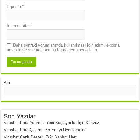
E-posta
*
İnternet sitesi
Daha sonraki yorumlarımda kullanılması için adım, e-posta
adresim ve site adresim bu tarayıcıya kaydedilsin.
Ara
Son Yazılar
Virusbet Para Yatırma: Yeni Başlayanlar İçin Kılavuz
Virusbet Para Çekimi İçin En İyi Uygulamalar
Virusbet Canlı Destek: 7/24 Yardım Hattı