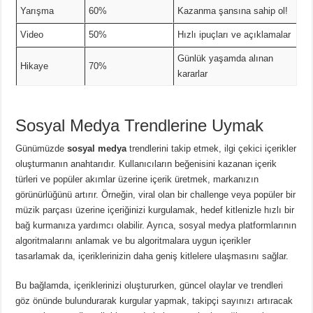
Yarışma
60%
Kazanma şansına sahip ol!
Video
50%
Hızlı ipuçları ve açıklamalar
Günlük yaşamda alınan
Hikaye
70%
kararlar
Sosyal Medya Trendlerine Uymak
Günümüzde
sosyal medya
trendlerini takip etmek, ilgi çekici içerikler
oluşturmanın anahtarıdır. Kullanıcıların beğenisini kazanan içerik
türleri ve popüler akımlar üzerine içerik üretmek, markanızın
görünürlüğünü artırır. Örneğin, viral olan bir challenge veya popüler bir
müzik parçası üzerine içeriğinizi kurgulamak, hedef kitlenizle hızlı bir
bağ kurmanıza yardımcı olabilir. Ayrıca, sosyal medya platformlarının
algoritmalarını anlamak ve bu algoritmalara uygun içerikler
tasarlamak da, içeriklerinizin daha geniş kitlelere ulaşmasını sağlar.
Bu bağlamda, içeriklerinizi oluştururken, güncel olaylar ve trendleri
göz önünde bulundurarak kurgular yapmak, takipçi sayınızı artıracak