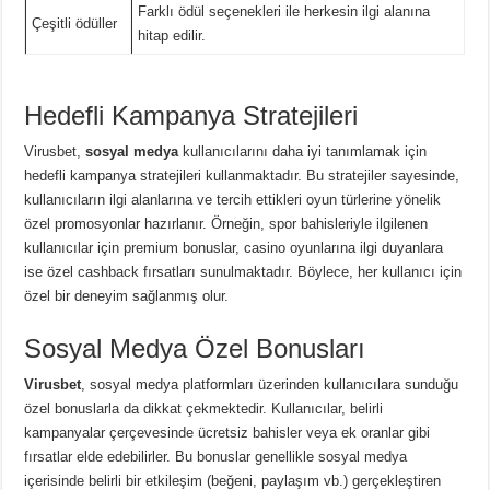
Farklı ödül seçenekleri ile herkesin ilgi alanına
Çeşitli ödüller
hitap edilir.
Hedefli Kampanya Stratejileri
Virusbet,
sosyal medya
kullanıcılarını daha iyi tanımlamak için
hedefli kampanya stratejileri kullanmaktadır. Bu stratejiler sayesinde,
kullanıcıların ilgi alanlarına ve tercih ettikleri oyun türlerine yönelik
özel promosyonlar hazırlanır. Örneğin, spor bahisleriyle ilgilenen
kullanıcılar için premium bonuslar, casino oyunlarına ilgi duyanlara
ise özel cashback fırsatları sunulmaktadır. Böylece, her kullanıcı için
özel bir deneyim sağlanmış olur.
Sosyal Medya Özel Bonusları
Virusbet
, sosyal medya platformları üzerinden kullanıcılara sunduğu
özel bonuslarla da dikkat çekmektedir. Kullanıcılar, belirli
kampanyalar çerçevesinde ücretsiz bahisler veya ek oranlar gibi
fırsatlar elde edebilirler. Bu bonuslar genellikle sosyal medya
içerisinde belirli bir etkileşim (beğeni, paylaşım vb.) gerçekleştiren