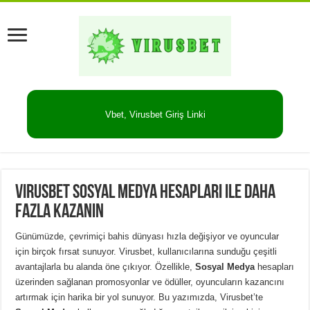
Vbet, Virusbet Giriş Linki
Virusbet Sosyal Medya Hesapları ile Daha
Fazla Kazanın
Günümüzde, çevrimiçi bahis dünyası hızla değişiyor ve oyuncular
için birçok fırsat sunuyor. Virusbet, kullanıcılarına sunduğu çeşitli
avantajlarla bu alanda öne çıkıyor. Özellikle,
Sosyal Medya
hesapları
üzerinden sağlanan promosyonlar ve ödüller, oyuncuların kazancını
artırmak için harika bir yol sunuyor. Bu yazımızda, Virusbet’te