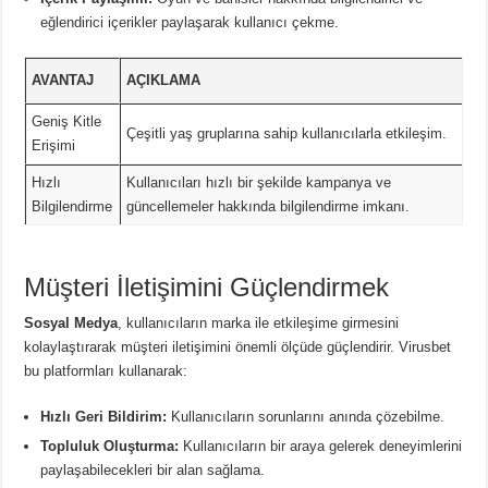
eğlendirici içerikler paylaşarak kullanıcı çekme.
AVANTAJ
AÇIKLAMA
Geniş Kitle
Çeşitli yaş gruplarına sahip kullanıcılarla etkileşim.
Erişimi
Hızlı
Kullanıcıları hızlı bir şekilde kampanya ve
Bilgilendirme
güncellemeler hakkında bilgilendirme imkanı.
Müşteri İletişimini Güçlendirmek
Sosyal Medya
, kullanıcıların marka ile etkileşime girmesini
kolaylaştırarak müşteri iletişimini önemli ölçüde güçlendirir. Virusbet
bu platformları kullanarak:
Hızlı Geri Bildirim:
Kullanıcıların sorunlarını anında çözebilme.
Topluluk Oluşturma:
Kullanıcıların bir araya gelerek deneyimlerini
paylaşabilecekleri bir alan sağlama.