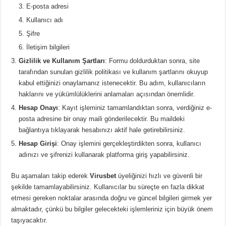
E-posta adresi
Kullanıcı adı
Şifre
İletişim bilgileri
Gizlilik ve Kullanım Şartları
: Formu doldurduktan sonra, site
tarafından sunulan gizlilik politikası ve kullanım şartlarını okuyup
kabul ettiğinizi onaylamanız istenecektir. Bu adım, kullanıcıların
haklarını ve yükümlülüklerini anlamaları açısından önemlidir.
Hesap Onayı
: Kayıt işleminiz tamamlandıktan sonra, verdiğiniz e-
posta adresine bir onay maili gönderilecektir. Bu maildeki
bağlantıya tıklayarak hesabınızı aktif hale getirebilirsiniz.
Hesap Girişi
: Onay işlemini gerçekleştirdikten sonra, kullanıcı
adınızı ve şifrenizi kullanarak platforma giriş yapabilirsiniz.
Bu aşamaları takip ederek
Virusbet
üyeliğinizi hızlı ve güvenli bir
şekilde tamamlayabilirsiniz. Kullanıcılar bu süreçte en fazla dikkat
etmesi gereken noktalar arasında doğru ve güncel bilgileri girmek yer
almaktadır, çünkü bu bilgiler gelecekteki işlemleriniz için büyük önem
taşıyacaktır.